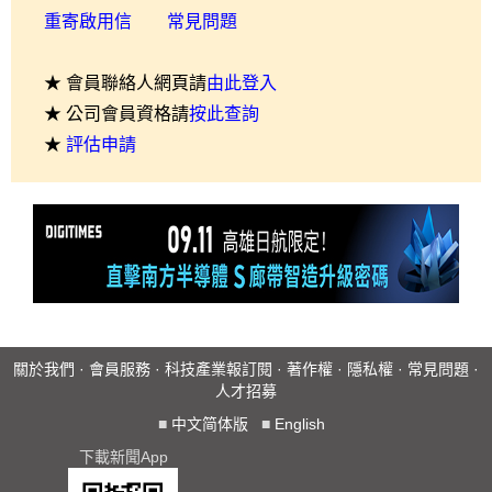
重寄啟用信
常見問題
★ 會員聯絡人網頁請
由此登入
★ 公司會員資格請
按此查詢
★
評估申請
關於我們
·
會員服務
·
科技產業報訂閱
·
著作權
·
隱私權
·
常見問題
·
人才招募
■
中文简体版
■
English
下載新聞App