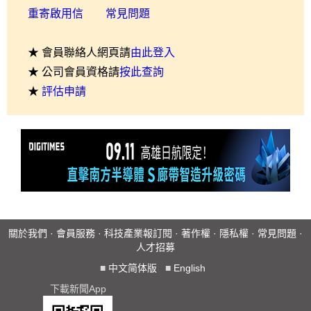
重寄啟用信
常見問題
★ 會員聯絡人網頁請
由此登入
★ 公司會員資格請
按此查詢
★
評估申請
關於我們
·
會員服務
·
科技產業報訂閱
·
著作權
·
隱私權
·
常見問題
·
人才招募
■
中文简体版
■
English
下載新聞App