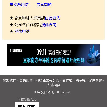
重寄啟用信
常見問題
★ 會員聯絡人網頁請
由此登入
★ 公司會員資格請
按此查詢
★
評估申請
關於我們
·
會員服務
·
科技產業報訂閱
·
著作權
·
隱私權
·
常見問題
·
人才招募
■
中文简体版
■
English
下載新聞App