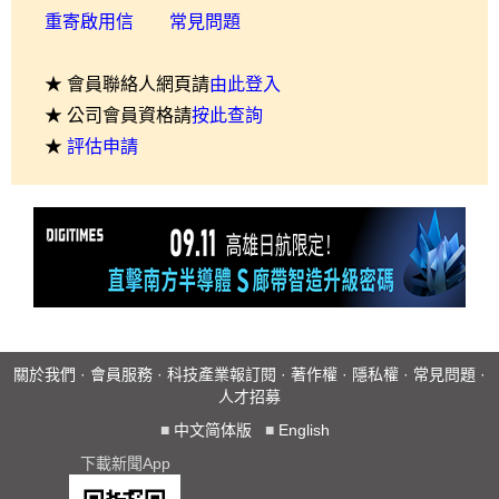
重寄啟用信
常見問題
★ 會員聯絡人網頁請
由此登入
★ 公司會員資格請
按此查詢
★
評估申請
關於我們
·
會員服務
·
科技產業報訂閱
·
著作權
·
隱私權
·
常見問題
·
人才招募
■
中文简体版
■
English
下載新聞App