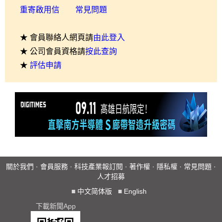
重寄啟用信
常見問題
★ 會員聯絡人網頁請
由此登入
★ 公司會員資格請
按此查詢
★
評估申請
關於我們
·
會員服務
·
科技產業報訂閱
·
著作權
·
隱私權
·
常見問題
·
人才招募
■
中文简体版
■
English
下載新聞App