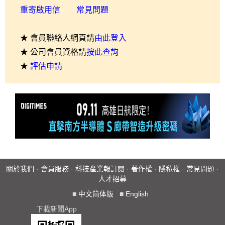
重寄啟用信
常見問題
★ 會員聯絡人網頁請
由此登入
★ 公司會員資格請
按此查詢
★
評估申請
關於我們
·
會員服務
·
科技產業報訂閱
·
著作權
·
隱私權
·
常見問題
·
人才招募
■
中文简体版
■
English
下載新聞App