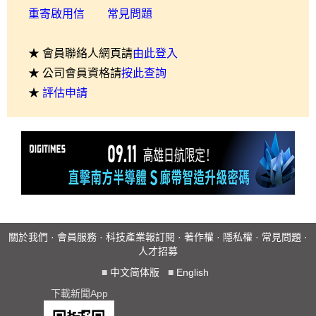
重寄啟用信
常見問題
★ 會員聯絡人網頁請
由此登入
★ 公司會員資格請
按此查詢
★
評估申請
關於我們
·
會員服務
·
科技產業報訂閱
·
著作權
·
隱私權
·
常見問題
·
人才招募
■
中文简体版
■
English
下載新聞App