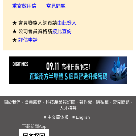
重寄啟用信
常見問題
★ 會員聯絡人網頁請
由此登入
★ 公司會員資格請
按此查詢
★
評估申請
關於我們
·
會員服務
·
科技產業報訂閱
·
著作權
·
隱私權
·
常見問題
·
人才招募
■
中文简体版
■
English
下載新聞App