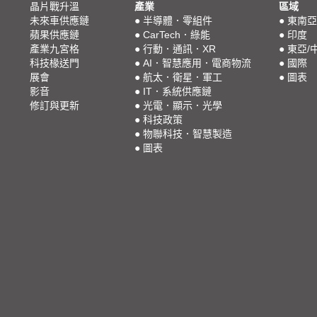
晶片戰升溫
產業
區域
未來車供應鏈
●
半導體．零組件
●
東南亞
蘋果供應鏈
●
CarTech．綠能
●
印度
產業九宮格
●
行動．通訊．XR
●
東亞/
科技椽送門
●
AI．智慧應用．電商物流
●
國際
展會
●
航太．衛星．軍工
●
圖表
影音
●
IT．系統供應鏈
修訂與更新
●
光電．顯示．光學
●
科技政策
●
物聯科技．智慧製造
●
圖表