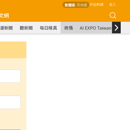
評估申請
登入
繁體版
简体版
文網
漫新聞
聽新聞
每日椽真
商情
AI EXPO Taiwan
COM