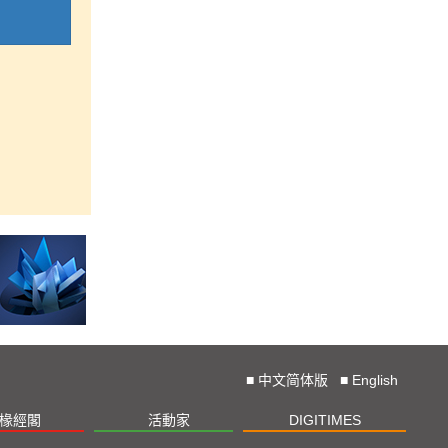
■
中文简体版
■
English
椽經閣
活動家
DIGITIMES