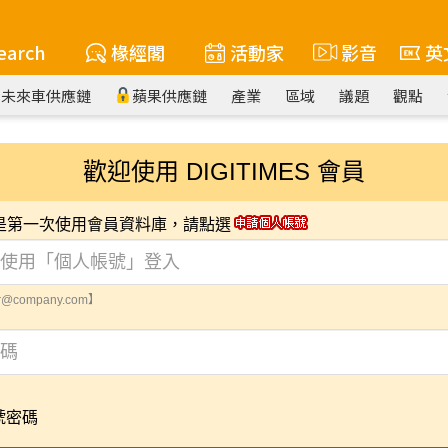
earch
椽經閣
活動家
影音
英
未來車供應鏈
蘋果供應鏈
產業
區域
議題
觀點
歡迎使用 DIGITIMES 會員
您是第一次使用會員資料庫，請點選
@company.com】
號密碼