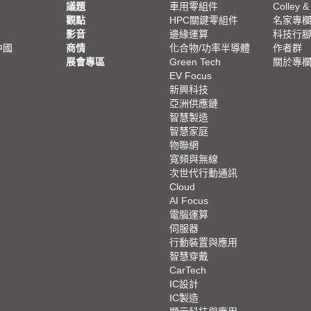
議題
車用零組件
Colley &
觀點
HPC關鍵零組件
名家專
影音
邊緣運算
科技行
中國
商情
化合物/功率半導體
作者群
展會專區
Green Tech
關於專
EV Focus
新興科技
亞洲供應鏈
智慧製造
智慧家庭
物聯網
寬頻與無線
次世代行動通訊
Cloud
AI Focus
電腦運算
伺服器
行動裝置與應用
智慧穿戴
CarTech
IC設計
IC製造