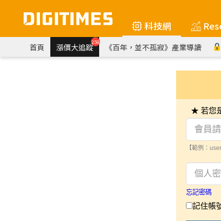
科技網
Res
259
首頁
漲價大追蹤
《百年，並不孤寂》產業導讀
★ 若
【範例：user
忘記密碼
記住帳