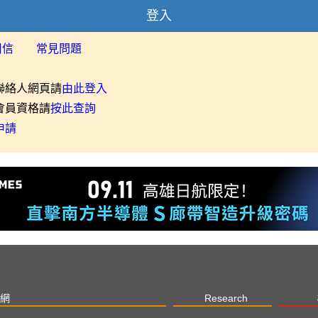
登入
用信
常見問題
聯絡人網頁請
由此登入
會員資格請
按此查詢
申請
網
Research