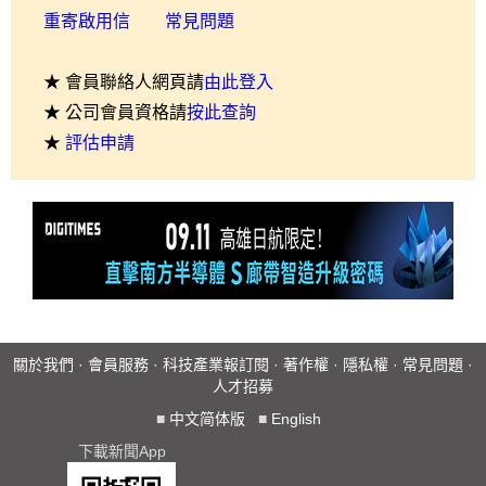
重寄啟用信
常見問題
★ 會員聯絡人網頁請
由此登入
★ 公司會員資格請
按此查詢
★
評估申請
關於我們
·
會員服務
·
科技產業報訂閱
·
著作權
·
隱私權
·
常見問題
·
人才招募
■
中文简体版
■
English
下載新聞App