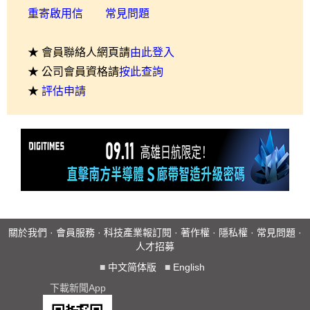
重寄啟用信
常見問題
★ 會員聯絡人網頁請
由此登入
★ 公司會員資格請
按此查詢
★
評估申請
關於我們
·
會員服務
·
科技產業報訂閱
·
著作權
·
隱私權
·
常見問題
·
人才招募
■
中文简体版
■
English
下載新聞App