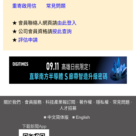
重寄啟用信
常見問題
★ 會員聯絡人網頁請
由此登入
★ 公司會員資格請
按此查詢
★
評估申請
關於我們
·
會員服務
·
科技產業報訂閱
·
著作權
·
隱私權
·
常見問題
·
人才招募
■
中文简体版
■
English
下載新聞App