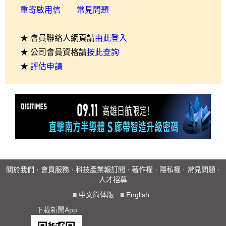
重寄啟用信
常見問題
★ 會員聯絡人網頁請
由此登入
★ 公司會員資格請
按此查詢
★
評估申請
關於我們
·
會員服務
·
科技產業報訂閱
·
著作權
·
隱私權
·
常見問題
·
人才招募
■
中文简体版
■
English
下載新聞App