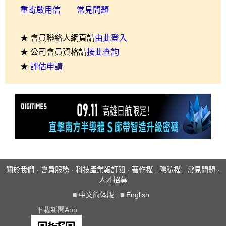
重寄啟用信
常見問題
★ 會員聯絡人網頁請
由此登入
★ 公司會員資格請
按此查詢
★
評估申請
關於我們
·
會員服務
·
科技產業報訂閱
·
著作權
·
隱私權
·
常見問題
·
人才招募
■
中文简体版
■
English
下載新聞App