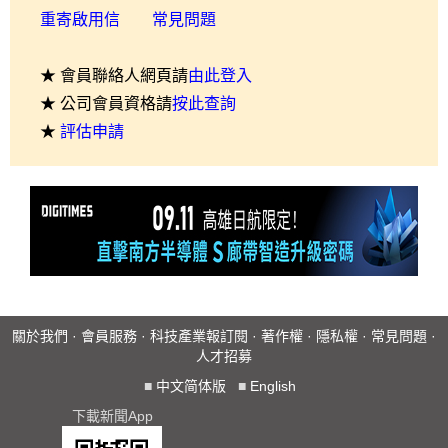
重寄啟用信
常見問題
★ 會員聯絡人網頁請
由此登入
★ 公司會員資格請
按此查詢
★
評估申請
關於我們
·
會員服務
·
科技產業報訂閱
·
著作權
·
隱私權
·
常見問題
·
人才招募
■
中文简体版
■
English
下載新聞App