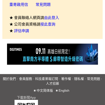
重寄啟用信
常見問題
★ 會員聯絡人網頁請
由此登入
★ 公司會員資格請
按此查詢
★
評估申請
關於我們
·
會員服務
·
科技產業報訂閱
·
著作權
·
隱私權
·
常見問題
·
人才招募
■
中文简体版
■
English
下載新聞App