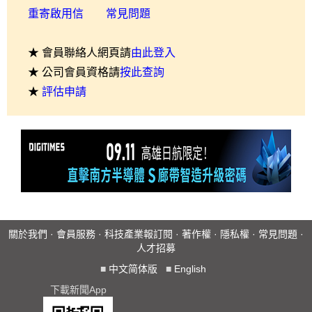
重寄啟用信
常見問題
★ 會員聯絡人網頁請
由此登入
★ 公司會員資格請
按此查詢
★
評估申請
關於我們
·
會員服務
·
科技產業報訂閱
·
著作權
·
隱私權
·
常見問題
·
人才招募
■
中文简体版
■
English
下載新聞App