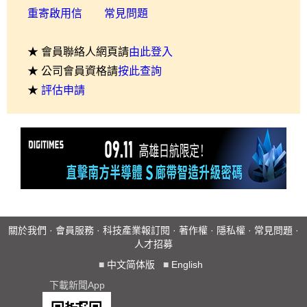
重寄啟用信
常見問題
★ 會員聯絡人網頁請
由此登入
★ 公司會員資格請
按此查詢
★
評估申請
關於我們
·
會員服務
·
科技產業報訂閱
·
著作權
·
隱私權
·
常見問題
·
人才招募
■
中文简体版
■
English
下載新聞App