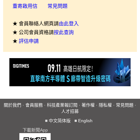
重寄啟用信
常見問題
★ 會員聯絡人網頁請
由此登入
★ 公司會員資格請
按此查詢
★
評估申請
關於我們
·
會員服務
·
科技產業報訂閱
·
著作權
·
隱私權
·
常見問題
·
人才招募
■
中文简体版
■
English
下載新聞App