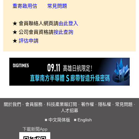
重寄啟用信
常見問題
★ 會員聯絡人網頁請
由此登入
★ 公司會員資格請
按此查詢
★
評估申請
關於我們
·
會員服務
·
科技產業報訂閱
·
著作權
·
隱私權
·
常見問題
·
人才招募
■
中文简体版
■
English
下載新聞App