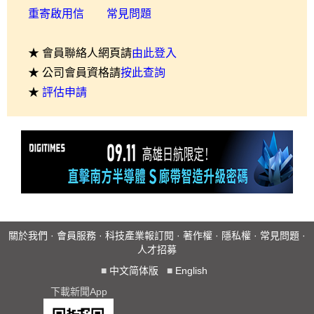
重寄啟用信
常見問題
★ 會員聯絡人網頁請
由此登入
★ 公司會員資格請
按此查詢
★
評估申請
關於我們
·
會員服務
·
科技產業報訂閱
·
著作權
·
隱私權
·
常見問題
·
人才招募
■
中文简体版
■
English
下載新聞App