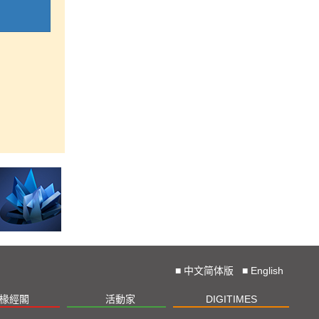
■
中文简体版
■
English
椽經閣
活動家
DIGITIMES