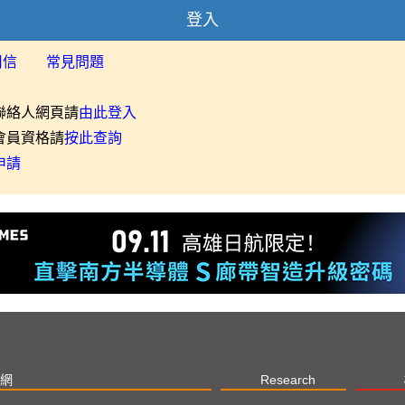
登入
用信
常見問題
聯絡人網頁請
由此登入
會員資格請
按此查詢
申請
網
Research