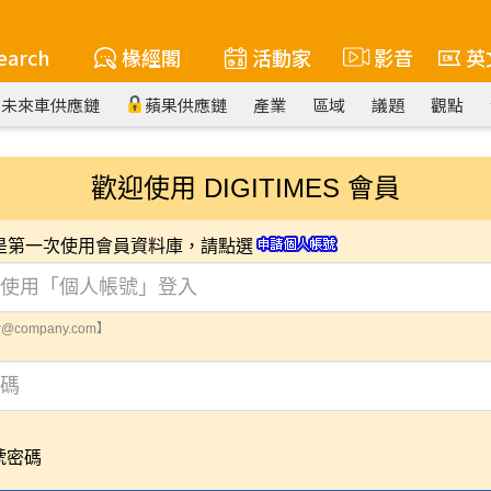
earch
椽經閣
活動家
影音
英
未來車供應鏈
蘋果供應鏈
產業
區域
議題
觀點
歡迎使用 DIGITIMES 會員
您是第一次使用會員資料庫，請點選
@company.com】
號密碼