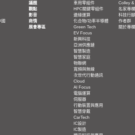
議題
車用零組件
Colley &
觀點
HPC關鍵零組件
名家專
影音
邊緣運算
科技行
中國
商情
化合物/功率半導體
作者群
展會專區
Green Tech
關於專
EV Focus
新興科技
亞洲供應鏈
智慧製造
智慧家庭
物聯網
寬頻與無線
次世代行動通訊
Cloud
AI Focus
電腦運算
伺服器
行動裝置與應用
智慧穿戴
CarTech
IC設計
IC製造