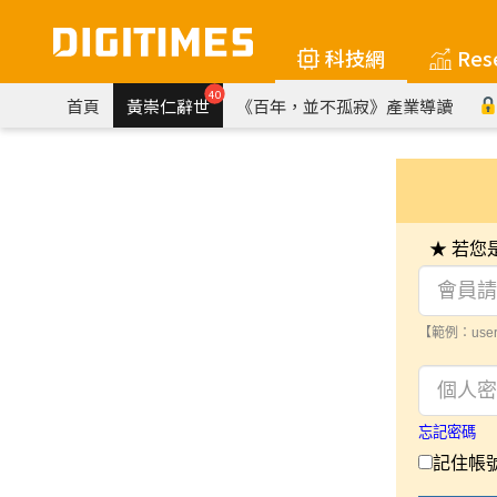
科技網
Res
40
首頁
黃崇仁辭世
《百年，並不孤寂》產業導讀
★ 若
【範例：user
忘記密碼
記住帳