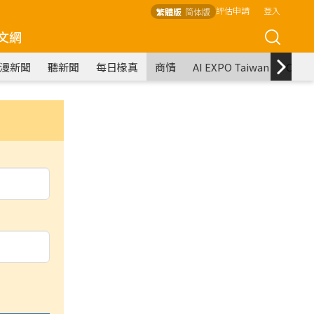
評估申請
登入
繁體版
简体版
文網
漫新聞
聽新聞
每日椽真
商情
AI EXPO Taiwan
COM