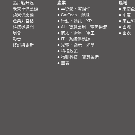
晶片戰升溫
產業
區域
未來車供應鏈
●
半導體．零組件
●
東南亞
蘋果供應鏈
●
CarTech．綠能
●
印度
產業九宮格
●
行動．通訊．XR
●
東亞/
科技椽送門
●
AI．智慧應用．電商物流
●
國際
展會
●
航太．衛星．軍工
●
圖表
影音
●
IT．系統供應鏈
修訂與更新
●
光電．顯示．光學
●
科技政策
●
物聯科技．智慧製造
●
圖表