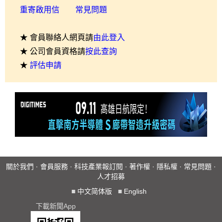
重寄啟用信
常見問題
★ 會員聯絡人網頁請
由此登入
★ 公司會員資格請
按此查詢
★
評估申請
關於我們
·
會員服務
·
科技產業報訂閱
·
著作權
·
隱私權
·
常見問題
·
人才招募
■
中文简体版
■
English
下載新聞App