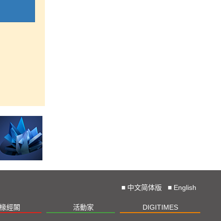
■
中文简体版
■
English
椽經閣
活動家
DIGITIMES