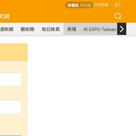
評估申請
登入
繁體版
简体版
文網
漫新聞
聽新聞
每日椽真
商情
AI EXPO Taiwan
COM