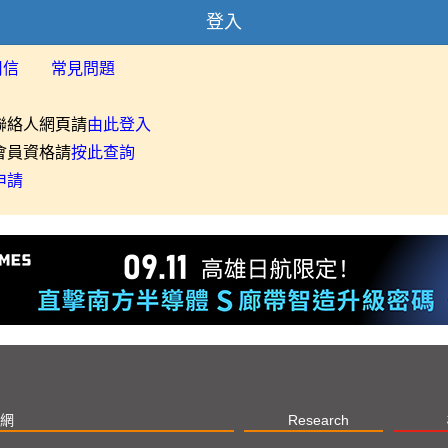
登入
用信
常見問題
聯絡人網頁請
由此登入
會員資格請
按此查詢
申請
網
Research