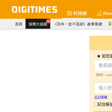
科技網
Res
259
首頁
漲價大追蹤
《百年，並不孤寂》產業導讀
★ 若
【範例：user
忘記密碼
記住帳