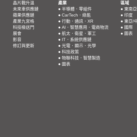
晶片戰升溫
產業
區域
未來車供應鏈
●
半導體．零組件
●
東南亞
蘋果供應鏈
●
CarTech．綠能
●
印度
產業九宮格
●
行動．通訊．XR
●
東亞/
科技椽送門
●
AI．智慧應用．電商物流
●
國際
展會
●
航太．衛星．軍工
●
圖表
影音
●
IT．系統供應鏈
修訂與更新
●
光電．顯示．光學
●
科技政策
●
物聯科技．智慧製造
●
圖表