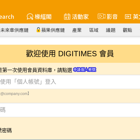
earch
椽經閣
活動家
影音
英
未來車供應鏈
蘋果供應鏈
產業
區域
議題
觀點
歡迎使用 DIGITIMES 會員
您是第一次使用會員資料庫，請點選
@company.com】
號密碼