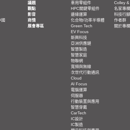
議題
車用零組件
Colley &
觀點
HPC關鍵零組件
名家專
影音
邊緣運算
科技行
中國
商情
化合物/功率半導體
作者群
展會專區
Green Tech
關於專
EV Focus
新興科技
亞洲供應鏈
智慧製造
智慧家庭
物聯網
寬頻與無線
次世代行動通訊
Cloud
AI Focus
電腦運算
伺服器
行動裝置與應用
智慧穿戴
CarTech
IC設計
IC製造