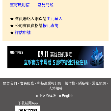
重寄啟用信
常見問題
★ 會員聯絡人網頁請
由此登入
★ 公司會員資格請
按此查詢
★
評估申請
關於我們
·
會員服務
·
科技產業報訂閱
·
著作權
·
隱私權
·
常見問題
·
人才招募
■
中文简体版
■
English
下載新聞App