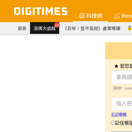
科技網
Res
257
首頁
漲價大追蹤
《百年，並不孤寂》產業導讀
★ 若
【範例：user
忘記密碼
記住帳