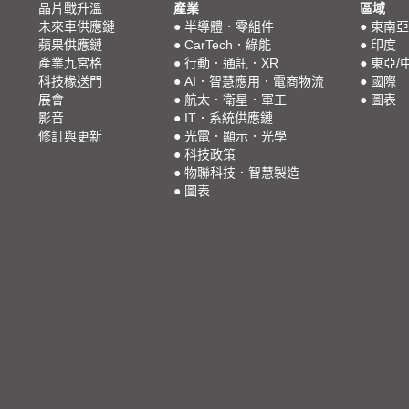
晶片戰升溫
產業
區域
未來車供應鏈
●
半導體．零組件
●
東南亞
蘋果供應鏈
●
CarTech．綠能
●
印度
產業九宮格
●
行動．通訊．XR
●
東亞/
科技椽送門
●
AI．智慧應用．電商物流
●
國際
展會
●
航太．衛星．軍工
●
圖表
影音
●
IT．系統供應鏈
修訂與更新
●
光電．顯示．光學
●
科技政策
●
物聯科技．智慧製造
●
圖表