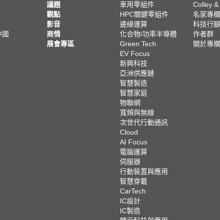
議題
車用零組件
Colley &
觀點
HPC關鍵零組件
名家專
影音
邊緣運算
科技行
中國
商情
化合物/功率半導體
作者群
展會專區
Green Tech
關於專
EV Focus
新興科技
亞洲供應鏈
智慧製造
智慧家庭
物聯網
寬頻與無線
次世代行動通訊
Cloud
AI Focus
電腦運算
伺服器
行動裝置與應用
智慧穿戴
CarTech
IC設計
IC製造