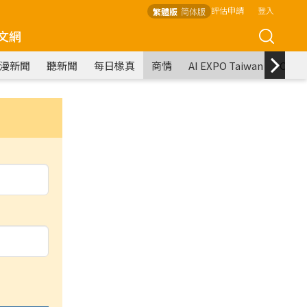
評估申請
登入
繁體版
简体版
文網
漫新聞
聽新聞
每日椽真
商情
AI EXPO Taiwan
COM