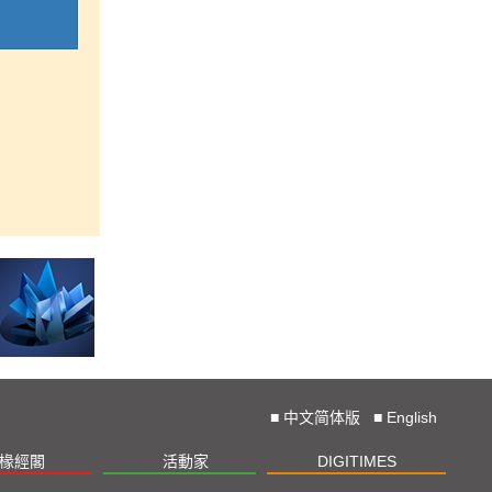
■
中文简体版
■
English
椽經閣
活動家
DIGITIMES