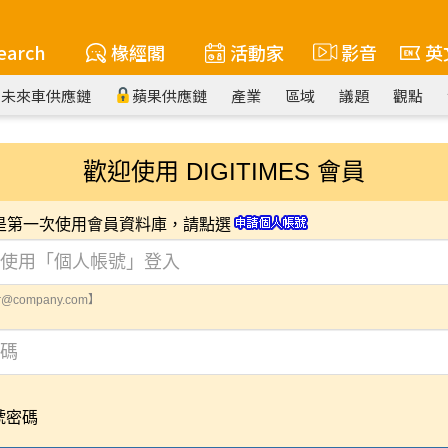
earch
椽經閣
活動家
影音
英
未來車供應鏈
蘋果供應鏈
產業
區域
議題
觀點
歡迎使用 DIGITIMES 會員
您是第一次使用會員資料庫，請點選
@company.com】
號密碼