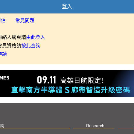
登入
用信
常見問題
聯絡人網頁請
由此登入
會員資格請
按此查詢
申請
網
Research