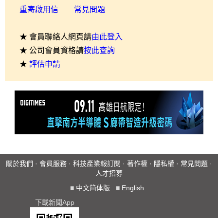
重寄啟用信
常見問題
★ 會員聯絡人網頁請
由此登入
★ 公司會員資格請
按此查詢
★
評估申請
關於我們
·
會員服務
·
科技產業報訂閱
·
著作權
·
隱私權
·
常見問題
·
人才招募
■
中文简体版
■
English
下載新聞App