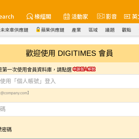
earch
椽經閣
活動家
影音
英
未來車供應鏈
蘋果供應鏈
產業
區域
議題
觀點
歡迎使用 DIGITIMES 會員
您是第一次使用會員資料庫，請點選
@company.com】
號密碼