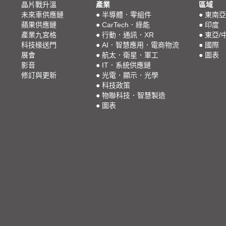
晶片戰升溫
產業
區域
未來車供應鏈
●
半導體．零組件
●
東南亞
蘋果供應鏈
●
CarTech．綠能
●
印度
產業九宮格
●
行動．通訊．XR
●
東亞/
科技椽送門
●
AI．智慧應用．電商物流
●
國際
展會
●
航太．衛星．軍工
●
圖表
影音
●
IT．系統供應鏈
修訂與更新
●
光電．顯示．光學
●
科技政策
●
物聯科技．智慧製造
●
圖表