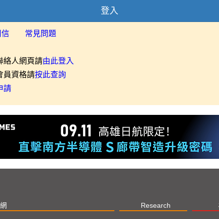
登入
用信
常見問題
聯絡人網頁請
由此登入
會員資格請
按此查詢
申請
網
Research