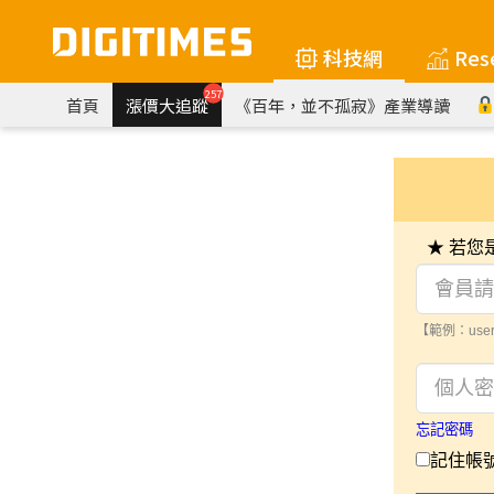
科技網
Res
257
首頁
漲價大追蹤
《百年，並不孤寂》產業導讀
★ 若
【範例：user
忘記密碼
記住帳