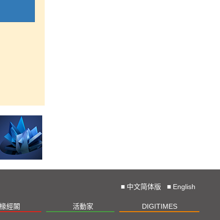
■
中文简体版
■
English
椽經閣
活動家
DIGITIMES