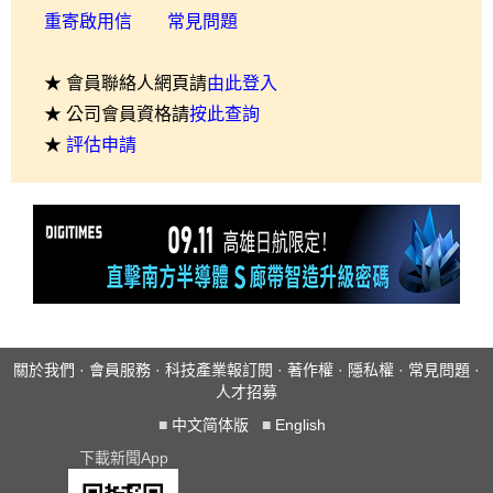
重寄啟用信
常見問題
★ 會員聯絡人網頁請
由此登入
★ 公司會員資格請
按此查詢
★
評估申請
關於我們
·
會員服務
·
科技產業報訂閱
·
著作權
·
隱私權
·
常見問題
·
人才招募
■
中文简体版
■
English
下載新聞App