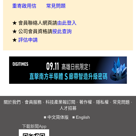
重寄啟用信
常見問題
★ 會員聯絡人網頁請
由此登入
★ 公司會員資格請
按此查詢
★
評估申請
關於我們
·
會員服務
·
科技產業報訂閱
·
著作權
·
隱私權
·
常見問題
·
人才招募
■
中文简体版
■
English
下載新聞App