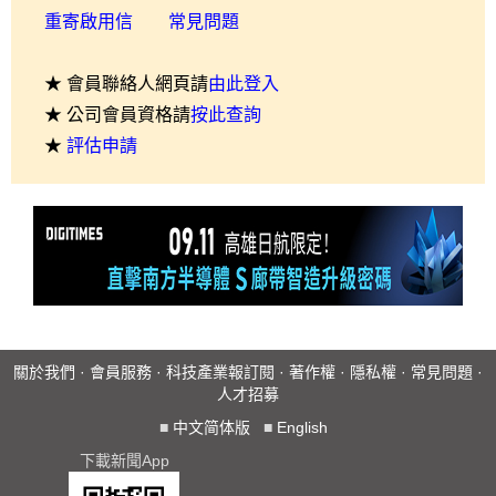
重寄啟用信
常見問題
★ 會員聯絡人網頁請
由此登入
★ 公司會員資格請
按此查詢
★
評估申請
關於我們
·
會員服務
·
科技產業報訂閱
·
著作權
·
隱私權
·
常見問題
·
人才招募
■
中文简体版
■
English
下載新聞App