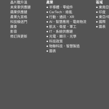
晶片戰升溫
產業
區域
未來車供應鏈
●
半導體．零組件
●
東南亞
蘋果供應鏈
●
CarTech．綠能
●
印度
產業九宮格
●
行動．通訊．XR
●
東亞/
科技椽送門
●
AI．智慧應用．電商物流
●
國際
展會
●
航太．衛星．軍工
●
圖表
影音
●
IT．系統供應鏈
修訂與更新
●
光電．顯示．光學
●
科技政策
●
物聯科技．智慧製造
●
圖表