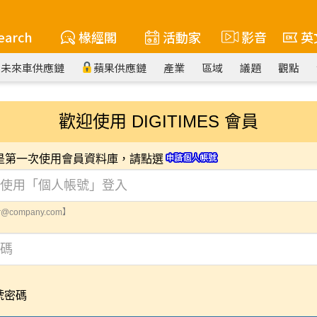
earch
椽經閣
活動家
影音
英
未來車供應鏈
蘋果供應鏈
產業
區域
議題
觀點
歡迎使用 DIGITIMES 會員
您是第一次使用會員資料庫，請點選
@company.com】
號密碼