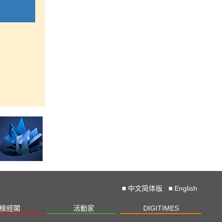
■
中文简体版
■
English
椽經閣
活動家
DIGITIMES