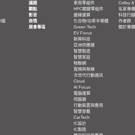
議題
車用零組件
Colley &
觀點
HPC關鍵零組件
名家專
影音
邊緣運算
科技行
中國
商情
化合物/功率半導體
作者群
展會專區
Green Tech
關於專
EV Focus
新興科技
亞洲供應鏈
智慧製造
智慧家庭
物聯網
寬頻與無線
次世代行動通訊
Cloud
AI Focus
電腦運算
伺服器
行動裝置與應用
智慧穿戴
CarTech
IC設計
IC製造