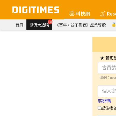
科技網
Res
259
首頁
漲價大追蹤
《百年，並不孤寂》產業導讀
★ 若
【範例：user
忘記密碼
記住帳