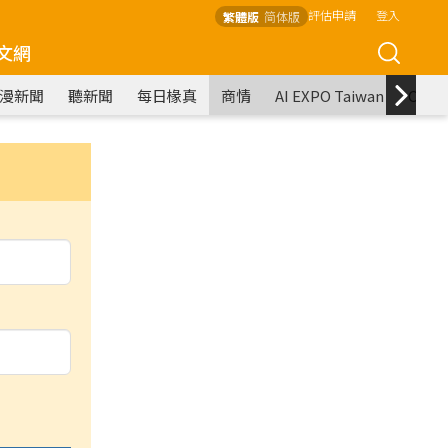
評估申請
登入
繁體版
简体版
文網
漫新聞
聽新聞
每日椽真
商情
AI EXPO Taiwan
COM