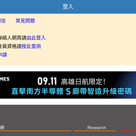
登入
用信
常見問題
聯絡人網頁請
由此登入
會員資格請
按此查詢
申請
網
Research