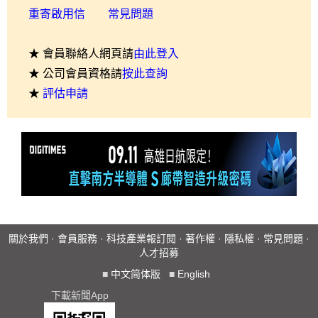
重寄啟用信
常見問題
★ 會員聯絡人網頁請
由此登入
★ 公司會員資格請
按此查詢
★
評估申請
關於我們
·
會員服務
·
科技產業報訂閱
·
著作權
·
隱私權
·
常見問題
·
人才招募
■
中文简体版
■
English
下載新聞App