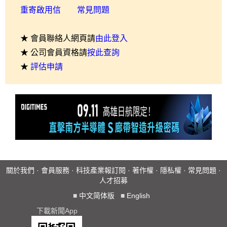
重寄啟用信
常見問題
★ 會員聯絡人網頁請
由此登入
★ 公司會員資格請
按此查詢
★
評估申請
關於我們
·
會員服務
·
科技產業報訂閱
·
著作權
·
隱私權
·
常見問題
·
人才招募
■
中文简体版
■
English
下載新聞App