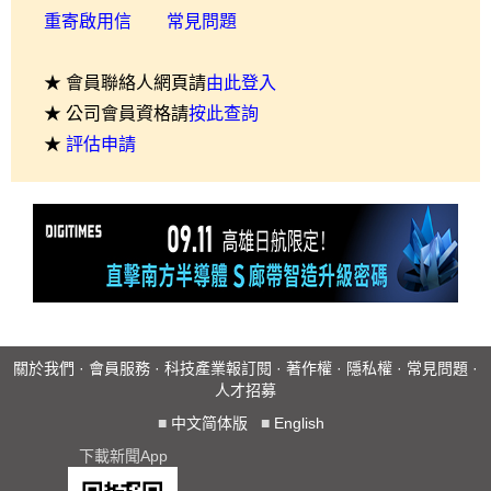
重寄啟用信
常見問題
★ 會員聯絡人網頁請
由此登入
★ 公司會員資格請
按此查詢
★
評估申請
關於我們
·
會員服務
·
科技產業報訂閱
·
著作權
·
隱私權
·
常見問題
·
人才招募
■
中文简体版
■
English
下載新聞App