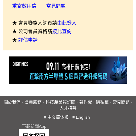
重寄啟用信
常見問題
★ 會員聯絡人網頁請
由此登入
★ 公司會員資格請
按此查詢
★
評估申請
關於我們
·
會員服務
·
科技產業報訂閱
·
著作權
·
隱私權
·
常見問題
·
人才招募
■
中文简体版
■
English
下載新聞App