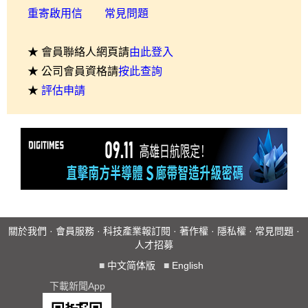
重寄啟用信
常見問題
★ 會員聯絡人網頁請
由此登入
★ 公司會員資格請
按此查詢
★
評估申請
關於我們
·
會員服務
·
科技產業報訂閱
·
著作權
·
隱私權
·
常見問題
·
人才招募
■
中文简体版
■
English
下載新聞App