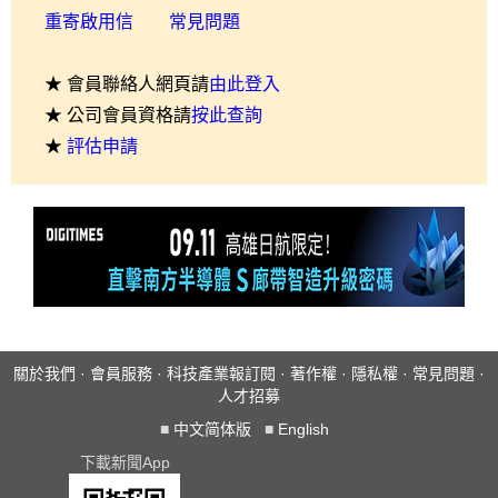
重寄啟用信
常見問題
★ 會員聯絡人網頁請
由此登入
★ 公司會員資格請
按此查詢
★
評估申請
關於我們
·
會員服務
·
科技產業報訂閱
·
著作權
·
隱私權
·
常見問題
·
人才招募
■
中文简体版
■
English
下載新聞App