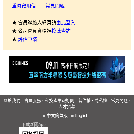
重寄啟用信
常見問題
★ 會員聯絡人網頁請
由此登入
★ 公司會員資格請
按此查詢
★
評估申請
關於我們
·
會員服務
·
科技產業報訂閱
·
著作權
·
隱私權
·
常見問題
·
人才招募
■
中文简体版
■
English
下載新聞App