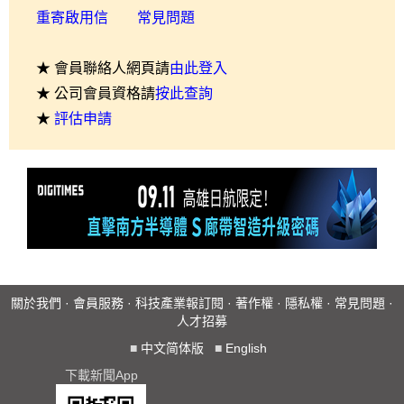
重寄啟用信
常見問題
★ 會員聯絡人網頁請
由此登入
★ 公司會員資格請
按此查詢
★
評估申請
關於我們
·
會員服務
·
科技產業報訂閱
·
著作權
·
隱私權
·
常見問題
·
人才招募
■
中文简体版
■
English
下載新聞App