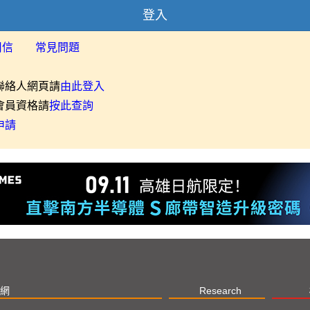
登入
用信
常見問題
聯絡人網頁請
由此登入
會員資格請
按此查詢
申請
網
Research