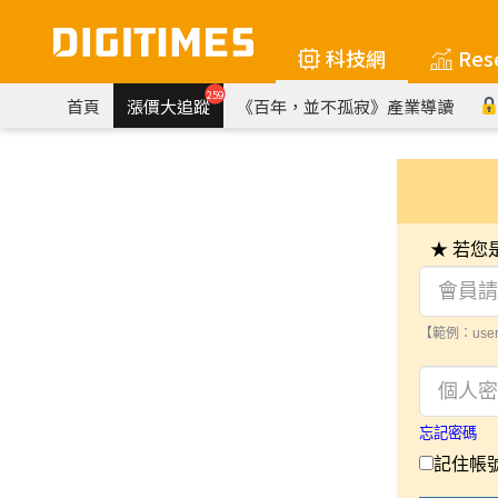
科技網
Res
259
首頁
漲價大追蹤
《百年，並不孤寂》產業導讀
★ 若
【範例：user
忘記密碼
記住帳