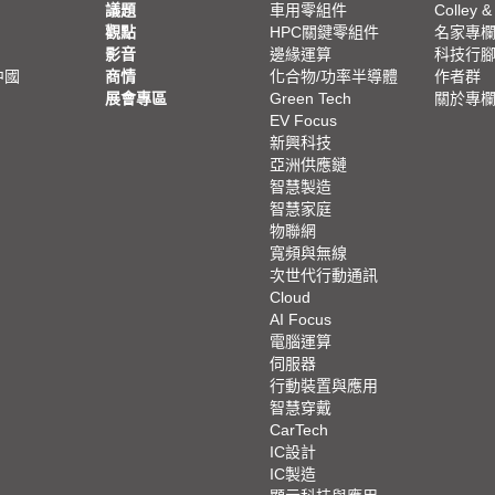
議題
車用零組件
Colley &
觀點
HPC關鍵零組件
名家專
影音
邊緣運算
科技行
中國
商情
化合物/功率半導體
作者群
展會專區
Green Tech
關於專
EV Focus
新興科技
亞洲供應鏈
智慧製造
智慧家庭
物聯網
寬頻與無線
次世代行動通訊
Cloud
AI Focus
電腦運算
伺服器
行動裝置與應用
智慧穿戴
CarTech
IC設計
IC製造