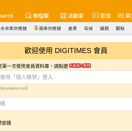
earch
椽經閣
活動家
影音
英
未來車供應鏈
蘋果供應鏈
產業
區域
議題
觀點
歡迎使用 DIGITIMES 會員
您是第一次使用會員資料庫，請點選
@company.com】
號密碼