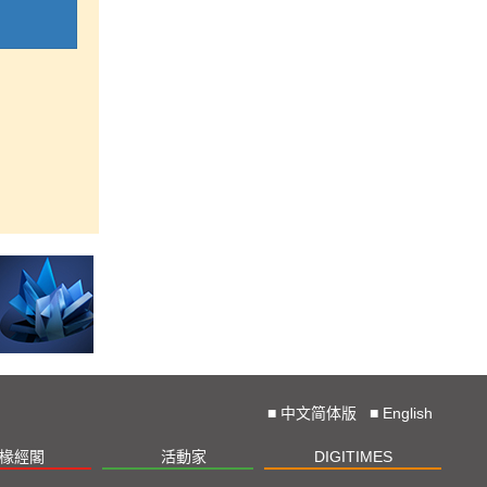
■
中文简体版
■
English
椽經閣
活動家
DIGITIMES