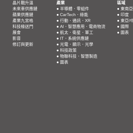
晶片戰升溫
產業
區域
未來車供應鏈
●
半導體．零組件
●
東南亞
蘋果供應鏈
●
CarTech．綠能
●
印度
產業九宮格
●
行動．通訊．XR
●
東亞/
科技椽送門
●
AI．智慧應用．電商物流
●
國際
展會
●
航太．衛星．軍工
●
圖表
影音
●
IT．系統供應鏈
修訂與更新
●
光電．顯示．光學
●
科技政策
●
物聯科技．智慧製造
●
圖表