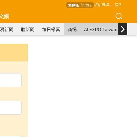
評估申請
登入
繁體版
简体版
文網
漫新聞
聽新聞
每日椽真
商情
AI EXPO Taiwan
COM