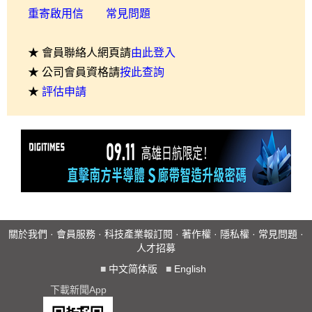
重寄啟用信
常見問題
★ 會員聯絡人網頁請
由此登入
★ 公司會員資格請
按此查詢
★
評估申請
關於我們
·
會員服務
·
科技產業報訂閱
·
著作權
·
隱私權
·
常見問題
·
人才招募
■
中文简体版
■
English
下載新聞App