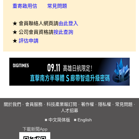
重寄啟用信
常見問題
★ 會員聯絡人網頁請
由此登入
★ 公司會員資格請
按此查詢
★
評估申請
關於我們
·
會員服務
·
科技產業報訂閱
·
著作權
·
隱私權
·
常見問題
·
人才招募
■
中文简体版
■
English
下載新聞App