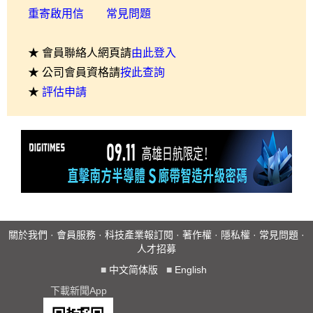
重寄啟用信
常見問題
★ 會員聯絡人網頁請
由此登入
★ 公司會員資格請
按此查詢
★
評估申請
關於我們
·
會員服務
·
科技產業報訂閱
·
著作權
·
隱私權
·
常見問題
·
人才招募
■
中文简体版
■
English
下載新聞App