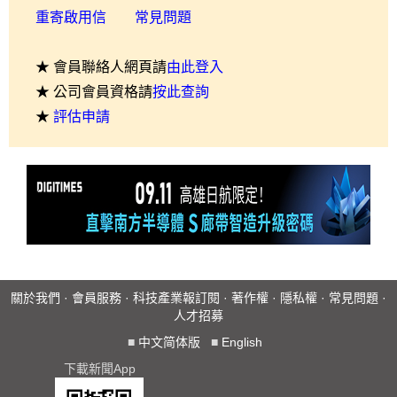
重寄啟用信
常見問題
★ 會員聯絡人網頁請
由此登入
★ 公司會員資格請
按此查詢
★
評估申請
關於我們
·
會員服務
·
科技產業報訂閱
·
著作權
·
隱私權
·
常見問題
·
人才招募
■
中文简体版
■
English
下載新聞App