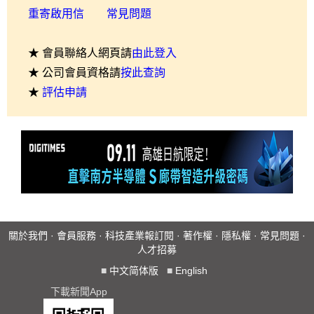
重寄啟用信
常見問題
★ 會員聯絡人網頁請
由此登入
★ 公司會員資格請
按此查詢
★
評估申請
關於我們
·
會員服務
·
科技產業報訂閱
·
著作權
·
隱私權
·
常見問題
·
人才招募
■
中文简体版
■
English
下載新聞App