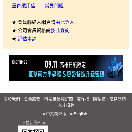
重寄啟用信
常見問題
★ 會員聯絡人網頁請
由此登入
★ 公司會員資格請
按此查詢
★
評估申請
關於我們
·
會員服務
·
科技產業報訂閱
·
著作權
·
隱私權
·
常見問題
·
人才招募
■
中文简体版
■
English
下載新聞App