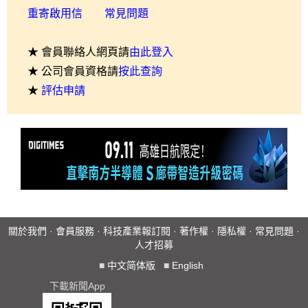
重寄啟用信
常見問題
★ 會員聯絡人網頁請
由此登入
★ 公司會員資格請
按此查詢
★
評估申請
關於我們
·
會員服務
·
科技產業報訂閱
·
著作權
·
隱私權
·
常見問題
·
人才招募
■
中文简体版
■
English
下載新聞App