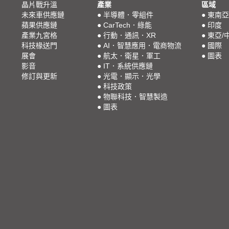
晶片戰升溫
產業
區域
未來車供應鏈
●
半導體．零組件
●
東南亞
蘋果供應鏈
●
CarTech．綠能
●
印度
產業九宮格
●
行動．通訊．XR
●
東亞/
科技椽送門
●
AI．智慧應用．電商物流
●
國際
展會
●
航太．衛星．軍工
●
圖表
影音
●
IT．系統供應鏈
修訂與更新
●
光電．顯示．光學
●
科技政策
●
物聯科技．智慧製造
●
圖表