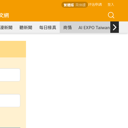
評估申請
登入
繁體版
简体版
文網
漫新聞
聽新聞
每日椽真
商情
AI EXPO Taiwan
COM