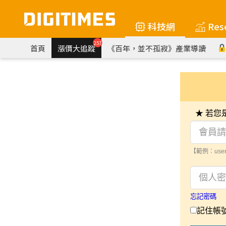
科技網
Res
257
首頁
漲價大追蹤
《百年，並不孤寂》產業導讀
★ 若
【範例：user
忘記密碼
記住帳