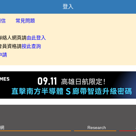
登入
用信
常見問題
聯絡人網頁請
由此登入
會員資格請
按此查詢
申請
網
Research