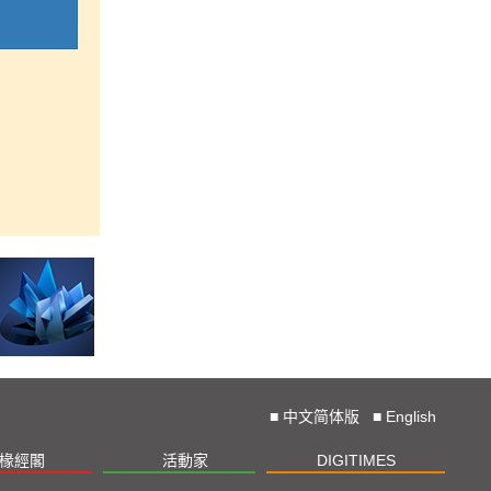
■
中文简体版
■
English
椽經閣
活動家
DIGITIMES