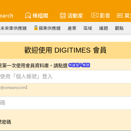
earch
椽經閣
活動家
影音
英
未來車供應鏈
蘋果供應鏈
產業
區域
議題
觀點
歡迎使用 DIGITIMES 會員
您是第一次使用會員資料庫，請點選
@company.com】
號密碼