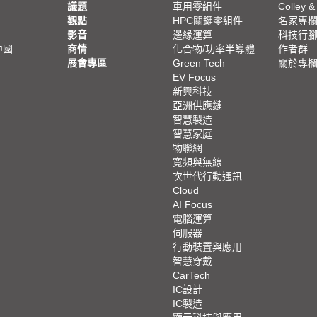
議題
車用零組件
Colley &
觀點
HPC關鍵零組件
名家專
影音
邊緣運算
科技行
中國
商情
化合物/功率半導體
作者群
展會專區
Green Tech
關於專
EV Focus
新興科技
亞洲供應鏈
智慧製造
智慧家庭
物聯網
寬頻與無線
次世代行動通訊
Cloud
AI Focus
電腦運算
伺服器
行動裝置與應用
智慧穿戴
CarTech
IC設計
IC製造