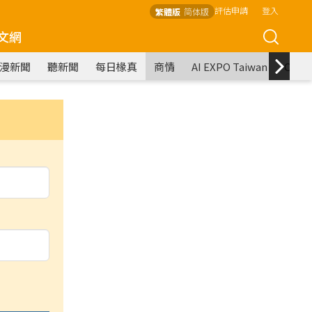
評估申請
登入
繁體版
简体版
文網
漫新聞
聽新聞
每日椽真
商情
AI EXPO Taiwan
COM