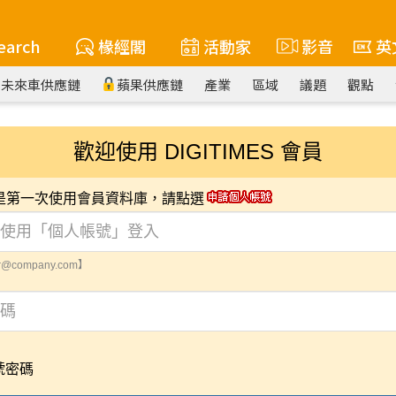
earch
椽經閣
活動家
影音
英
未來車供應鏈
蘋果供應鏈
產業
區域
議題
觀點
歡迎使用 DIGITIMES 會員
您是第一次使用會員資料庫，請點選
@company.com】
號密碼