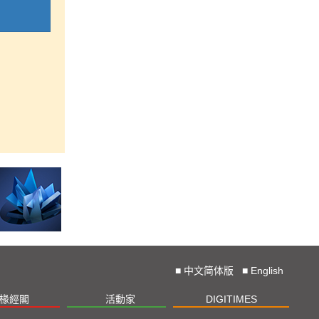
■
中文简体版
■
English
椽經閣
活動家
DIGITIMES