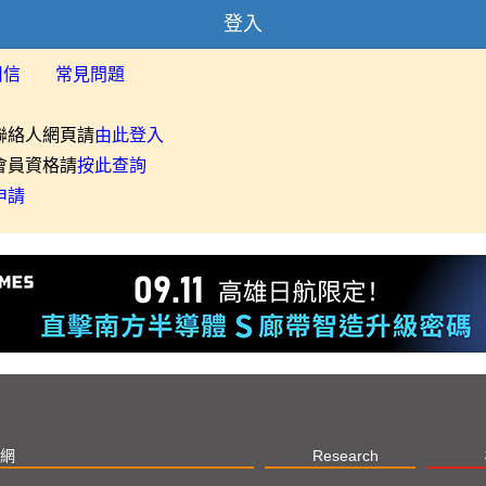
登入
用信
常見問題
聯絡人網頁請
由此登入
會員資格請
按此查詢
申請
網
Research