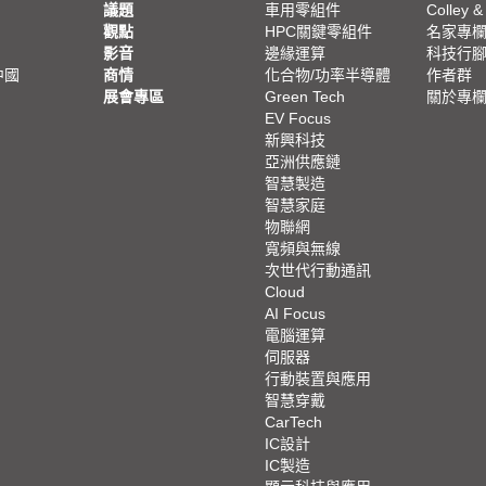
議題
車用零組件
Colley &
觀點
HPC關鍵零組件
名家專
影音
邊緣運算
科技行
中國
商情
化合物/功率半導體
作者群
展會專區
Green Tech
關於專
EV Focus
新興科技
亞洲供應鏈
智慧製造
智慧家庭
物聯網
寬頻與無線
次世代行動通訊
Cloud
AI Focus
電腦運算
伺服器
行動裝置與應用
智慧穿戴
CarTech
IC設計
IC製造