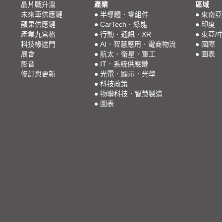
晶片戰升溫
產業
區域
未來車供應鏈
●
半導體．零組件
●
東南亞
蘋果供應鏈
●
CarTech．綠能
●
印度
產業九宮格
●
行動．通訊．XR
●
東亞/
科技椽送門
●
AI．智慧應用．電商物流
●
國際
展會
●
航太．衛星．軍工
●
圖表
影音
●
IT．系統供應鏈
修訂與更新
●
光電．顯示．光學
●
科技政策
●
物聯科技．智慧製造
●
圖表