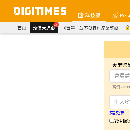
科技網
Res
259
首頁
漲價大追蹤
《百年，並不孤寂》產業導讀
★ 若
【範例：user
忘記密碼
記住帳